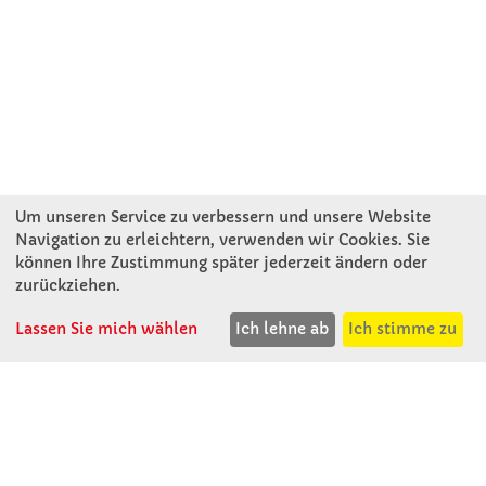
Um unseren Service zu verbessern und unsere Website
Navigation zu erleichtern, verwenden wir Cookies. Sie
können Ihre Zustimmung später jederzeit ändern oder
KONTAKT
zurückziehen.
Lassen Sie mich wählen
Ich lehne ab
Ich stimme zu
Winkler Schulbedarf GmbH
Rosenthal 2
A - 3121 Karlstetten
T: 02741 - 8621
F: 02741 - 8624
WhatsApp: 0664 - 1077657