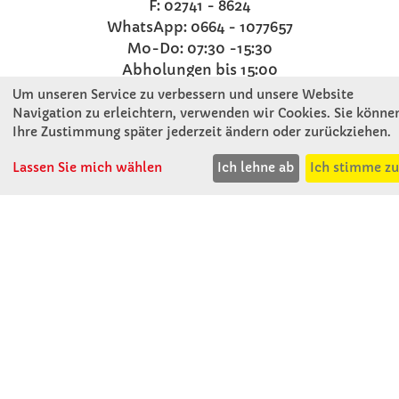
F: 02741 - 8624
WhatsApp: 0664 - 1077657
Mo-Do: 07:30 -15:30
Abholungen bis 15:00
Fr: 07:30 - 14:30
Um unseren Service zu verbessern und unsere Website
verkauf@winklerschulbedarf.at
Navigation zu erleichtern, verwenden wir Cookies. Sie könne
Ihre Zustimmung später jederzeit ändern oder zurückziehen.
ÜBER UNS
Lassen Sie mich wählen
Ich lehne ab
Ich stimme z
Wir stellen uns vor
Firmenbesichtigung
Firmengeschichte
Jobs
Kontakt
SERVICE
Gute Gründe für Winkler