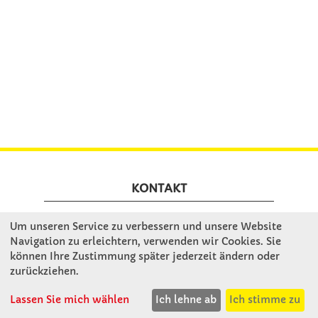
KONTAKT
Um unseren Service zu verbessern und unsere Website
Winkler Schulbedarf GmbH
Navigation zu erleichtern, verwenden wir Cookies. Sie
Rosenthal 2
können Ihre Zustimmung später jederzeit ändern oder
A - 3121 Karlstetten
zurückziehen.
T: 02741 - 8621
F: 02741 - 8624
Lassen Sie mich wählen
Ich lehne ab
Ich stimme zu
WhatsApp: 0664 - 1077657