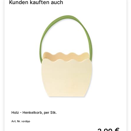
Kunden kauften auch
Holz - Henkelkorb, per Stk.
H
Art. Nr. 101850
A
2,99 €