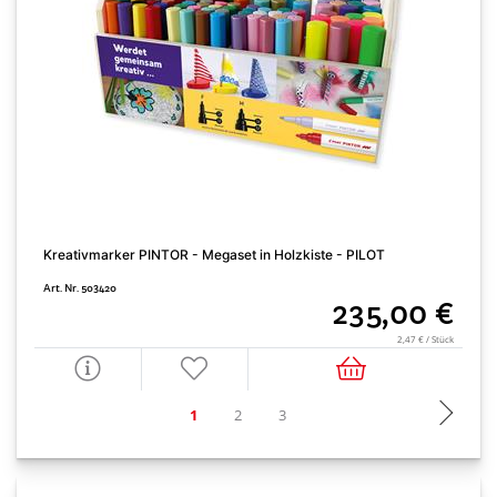
Kreativmarker PINTOR - Megaset in Holzkiste - PILOT
K
Art. Nr. 503420
A
235,00 €
2,47 € / Stück