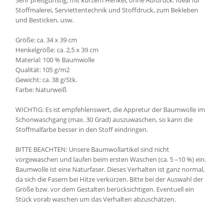
Sehr preisgünstig, mit kurzem Henkel, ohne Aufdruck. Ideal für
Stoffmalerei, Serviettentechnik und Stoffdruck, zum Bekleben
und Besticken, usw.
Größe: ca. 34 x 39 cm
Henkelgröße: ca. 2,5 x 39 cm
Material: 100 % Baumwolle
Qualität: 105 g/m2
Gewicht: ca. 38 g/Stk.
Farbe: Naturweiß
WICHTIG: Es ist empfehlenswert, die Appretur der Baumwolle im
Schonwaschgang (max. 30 Grad) auszuwaschen, so kann die
Stoffmalfarbe besser in den Stoff eindringen.
BITTE BEACHTEN: Unsere Baumwollartikel sind nicht
vorgewaschen und laufen beim ersten Waschen (ca. 5 –10 %) ein.
Baumwolle ist eine Naturfaser. Dieses Verhalten ist ganz normal,
da sich die Fasern bei Hitze verkürzen. Bitte bei der Auswahl der
Größe bzw. vor dem Gestalten berücksichtigen. Eventuell ein
Stück vorab waschen um das Verhalten abzuschätzen.