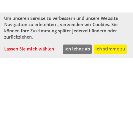
Um unseren Service zu verbessern und unsere Website
Navigation zu erleichtern, verwenden wir Cookies. Sie
können Ihre Zustimmung später jederzeit ändern oder
KONTAKT
zurückziehen.
Lassen Sie mich wählen
Ich lehne ab
Ich stimme zu
Winkler Schulbedarf GmbH
Mitterweg 16
D - 94060 Pocking
T: 08531 - 910 60
F: 08531 - 910 113
WhatsApp: 0176 - 12091060
Mo-Do: 07:30 -15:00
Fr: 07:30 - 14:30
Kein Ladengeschäft
verkauf@winklerschulbedarf.de
ÜBER UNS