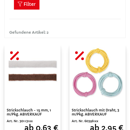
Filter
Gefundene Artikel: 2
Strickschlauch - 15 mm, 1
Strickschlauch mit Draht, 3
m/Pkg. ABVERKAUF
m/Pkg. ABVERKAUF
Art. Nr. 301131xx
Art. Nr. 603561xx
ab 0,63 €
ab 2,95 €