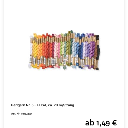
P
Perlgarn Nr. 5 - ELISA, ca. 20 m/Strang
A
Art. Nr. 501458xx
ab 1,49 €