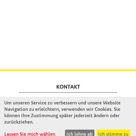
KONTAKT
Um unseren Service zu verbessern und unsere Website
Winkler Schulbedarf GmbH
Navigation zu erleichtern, verwenden wir Cookies. Sie
Mitterweg 16
können Ihre Zustimmung später jederzeit ändern oder
D - 94060 Pocking
zurückziehen.
T: 08531 - 910 60
F: 08531 - 910 113
Lassen Sie mich wählen
Ich lehne ab
Ich stimme zu