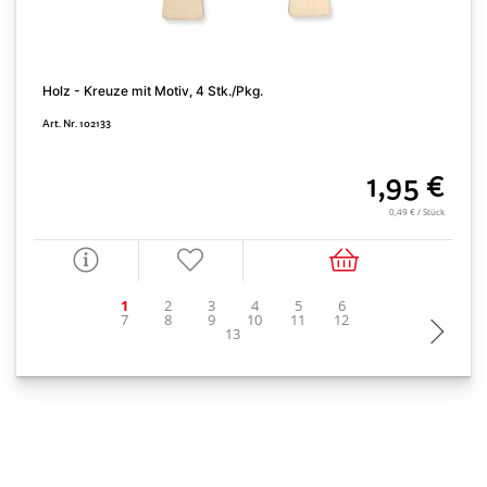
Holz - Kreuze mit Motiv, 4 Stk./Pkg.
A
Art. Nr. 102133
A
1,95 €
0,49 € / Stück