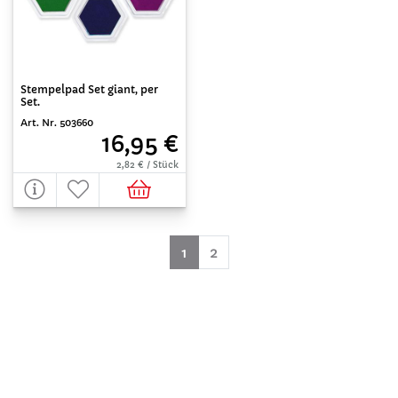
Stempelpad Set giant, per
Set.
Art. Nr. 503660
16,95 €
2,82 € / Stück
(aktuell)
1
2