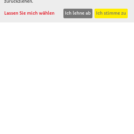
zurückziehen.
Lassen Sie mich wählen
Ich lehne ab
Ich stimme zu
Winkler Schulbedarf GmbH
Mitterweg 16
D - 94060 Pocking
T: 08531 - 910 60
F: 08531 - 910 113
WhatsApp: 0176 - 12091060
Mo-Do: 07:30 -15:00
Fr: 07:30 - 14:30
Kein Ladengeschäft
verkauf@winklerschulbedarf.de
ÜBER UNS
Wir stellen uns vor
Firmenbesichtigung
Firmengeschichte