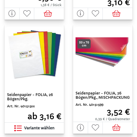
3,10 €
1,38 € / Stück
Seidenpapier - FOLIA, 26
Seidenpapier - FOLIA, 26
Bögen/Pkg., MISCHPACKUNG
Bögen/Pkg.
Art. Nr. 40151599
Art. Nr. 401515xx
3,52 €
ab 3,16 €
0,39 € / Quadratmeter
Variante wählen