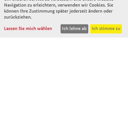
Navigation zu erleichtern, verwenden wir Cookies. Sie
können Ihre Zustimmung später jederzeit ändern oder
KONTAKT
zurückziehen.
Lassen Sie mich wählen
Ich lehne ab
Ich stimme zu
Winkler Schulbedarf GmbH
Mitterweg 16
D - 94060 Pocking
T: 08531 - 910 60
F: 08531 - 910 113
WhatsApp: 0176 - 12091060
Mo-Do: 07:30 -15:00
Fr: 07:30 - 14:30
Kein Ladengeschäft
verkauf@winklerschulbedarf.de
ÜBER UNS
Wir stellen uns vor