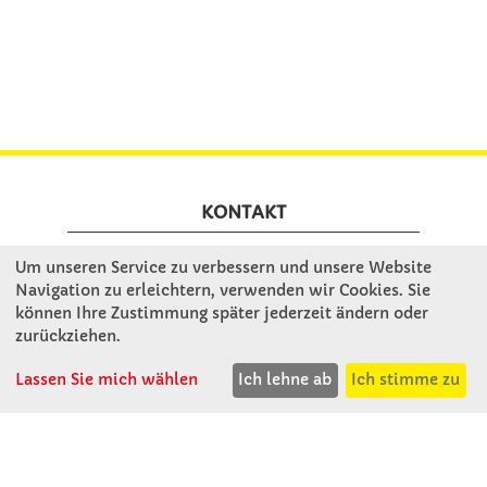
KONTAKT
Um unseren Service zu verbessern und unsere Website
Winkler Schulbedarf GmbH
Navigation zu erleichtern, verwenden wir Cookies. Sie
Mitterweg 16
können Ihre Zustimmung später jederzeit ändern oder
D - 94060 Pocking
zurückziehen.
T: 08531 - 910 60
Lassen Sie mich wählen
Ich lehne ab
Ich stimme zu
F: 08531 - 910 113
WhatsApp: 0176 - 12091060
Mo-Do: 07:30 -15:00
Fr: 07:30 - 14:30