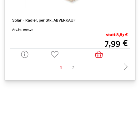
Solar - Radler, per Stk. ABVERKAUF
S
Art. Nr. 100549
A
statt 8,87 €
7,99 €