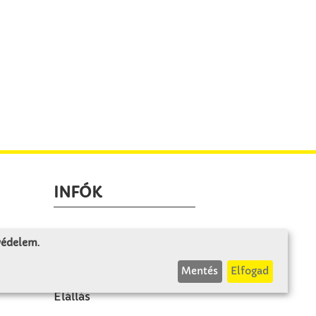
INFÓK
Fizetés és szállítás
 védelem
.
ÁÜF
Mentés
Elfogad
k
Visszaküldés
Elállás