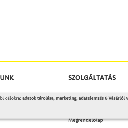
LUNK
SZOLGÁLTATÁS
togatás
Minden egy pillantásra!
bi célokra:
adatok tárolása, marketing, adatelemzés & Vásárlói
rténet
Kézműves tippek
olat
Katalógusok és magazino
Megrendelőlap