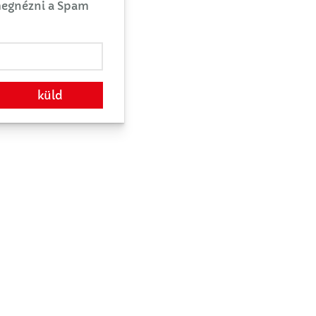
 megnézni a Spam
küld