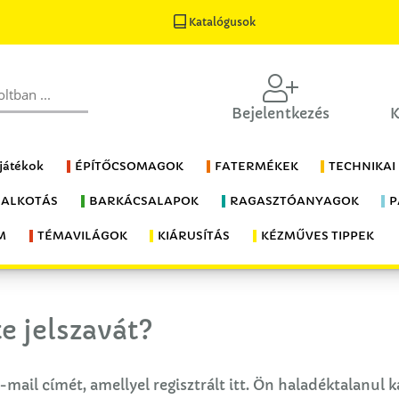
Katalógusok
Bejelentkezés
K
 játékok
ÉPÍTŐCSOMAGOK
FATERMÉKEK
TECHNIKAI
 ALKOTÁS
BARKÁCSALAPOK
RAGASZTÓANYAGOK
P
M
TÉMAVILÁGOK
KIÁRUSÍTÁS
KÉZMŰVES TIPPEK
te jelszavát?
-mail címét, amellyel regisztrált itt. Ön haladéktalanul 