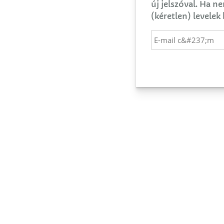
új jelszóval. Ha n
(kéretlen) levelek 
E-mail cím