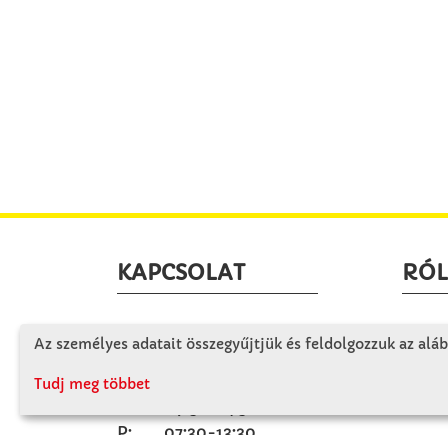
KAPCSOLAT
RÓ
Winkler Iskolaszer Kft.
Céglá
Az személyes adatait összegyűjtjük és feldolgozzuk az aláb
Alsó-Lovarda u. 21.
Cégtö
9241 Jánossomorja
Tudj meg többet
Kapcs
H-Cs: 07:30-14:30
P: 07:30-13:30