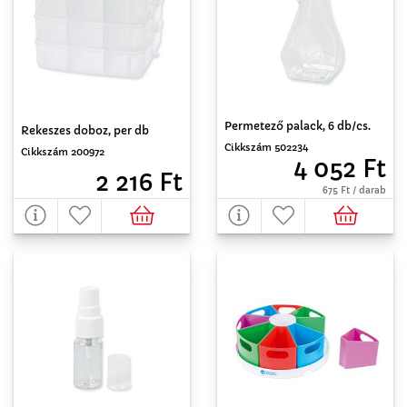
Permetező palack, 6 db/cs.
Rekeszes doboz, per db
Cikkszám 502234
Cikkszám 200972
4 052 Ft
2 216 Ft
675 Ft / darab