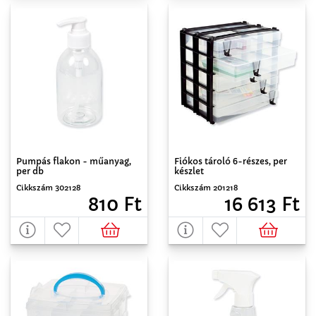
Pumpás flakon - műanyag,
Fiókos tároló 6-részes, per
per db
készlet
Cikkszám 302128
Cikkszám 201218
810 Ft
16 613 Ft