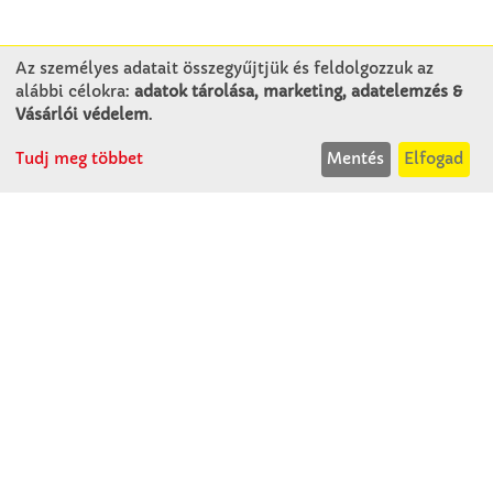
Az személyes adatait összegyűjtjük és feldolgozzuk az
alábbi célokra:
adatok tárolása, marketing, adatelemzés &
KAPCSOLAT
Vásárlói védelem
.
Tudj meg többet
Mentés
Elfogad
Winkler Iskolaszer Kft.
Alsó-Lovarda u. 21.
9241 Jánossomorja
H-Cs: 07:30-14:30
P: 07:30-13:30
T: 06 96 565 020
F: 06 96 565 022
M: 06 30 718 51 50
ertekesites@winkleriskolaszer.hu
RÓLUNK