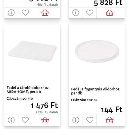
5 828 Ft
3 682 Ft / darab
Fedél a tároló dobozhoz -
Fedél a fogantyús vödörhöz,
MIRAHOME, per db
per db
Cikkszám 201310
Cikkszám 201103
1 476 Ft
144 Ft
1 476 Ft / darab