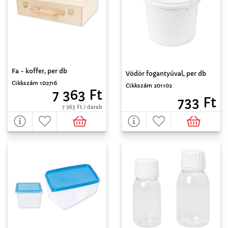
Fa - koffer, per db
Vödör fogantyúval, per db
Cikkszám 102716
Cikkszám 201102
7 363 Ft
733 Ft
7 363 Ft / darab