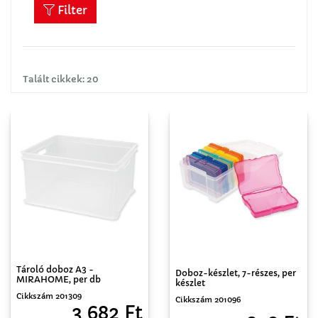
Filter
Talált cikkek: 20
Tároló doboz A3 -
Doboz-készlet, 7-részes, per
MIRAHOME, per db
készlet
Cikkszám 201309
Cikkszám 201096
3 682 Ft