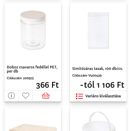
Doboz csavaros fedéllel PET,
Simítózáras tasak, 100 db/cs.
per db
Cikkszám V400539
Cikkszám 200973
-tól 1 106 Ft
366 Ft
Variáns kiválasztása