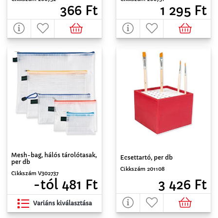
366 Ft
1 295 Ft
Mesh-bag, hálós tárolótasak,
Ecsettartó, per db
per db
Cikkszám 201108
Cikkszám V302737
3 426 Ft
-tól 481 Ft
Variáns kiválasztása