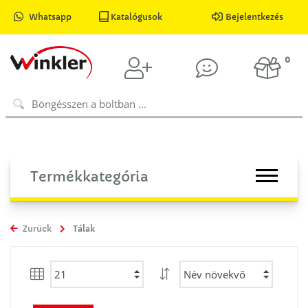
Whatsapp
Katalógusok
Bejelentkezés
0
Termékkategória
Zurück
Tálak