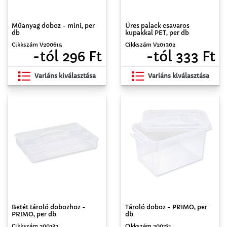
Műanyag doboz - mini, per
Üres palack csavaros
db
kupakkal PET, per db
Cikkszám V200615
Cikkszám V201302
-tól 296 Ft
-tól 333 Ft
Variáns kiválasztása
Variáns kiválasztása
Betét tároló dobozhoz -
Tároló doboz - PRIMO, per
PRIMO, per db
db
Cikkszám 200732
Cikkszám 200731