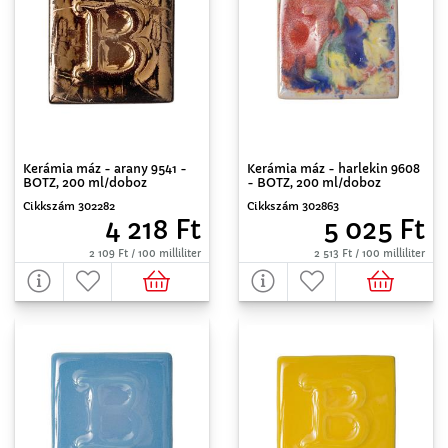
Kerámia máz - arany 9541 -
Kerámia máz - harlekin 9608
BOTZ, 200 ml/doboz
- BOTZ, 200 ml/doboz
Cikkszám 302282
Cikkszám 302863
4 218 Ft
5 025 Ft
2 109 Ft / 100 milliliter
2 513 Ft / 100 milliliter