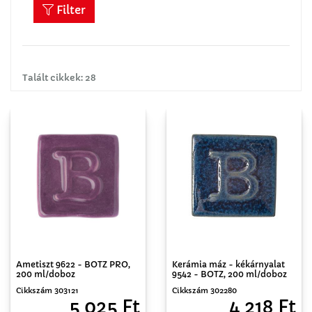
Filter
Talált cikkek: 28
Ametiszt 9622 - BOTZ PRO,
Kerámia máz - kékárnyalat
200 ml/doboz
9542 - BOTZ, 200 ml/doboz
Cikkszám 303121
Cikkszám 302280
5 025 Ft
4 218 Ft