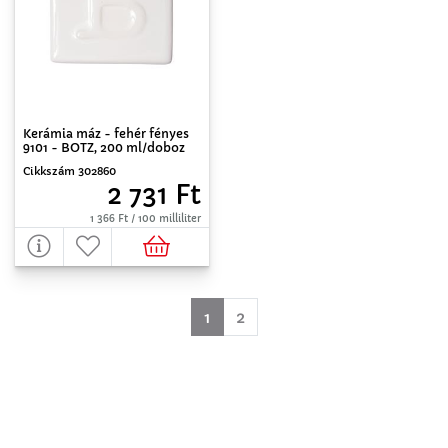
Kerámia máz - fehér fényes
9101 - BOTZ, 200 ml/doboz
Cikkszám 302860
2 731 Ft
1 366 Ft / 100 milliliter
(aktuell)
1
2