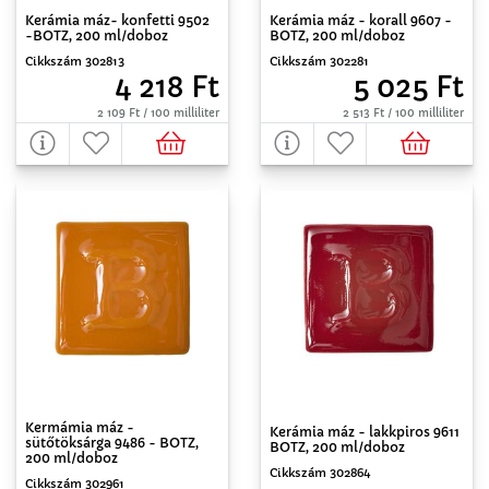
Kerámia máz- konfetti 9502
Kerámia máz - korall 9607 -
-BOTZ, 200 ml/doboz
BOTZ, 200 ml/doboz
Cikkszám 302813
Cikkszám 302281
4 218 Ft
5 025 Ft
2 109 Ft / 100 milliliter
2 513 Ft / 100 milliliter
Kermámia máz -
Kerámia máz - lakkpiros 9611
sütőtöksárga 9486 - BOTZ,
BOTZ, 200 ml/doboz
200 ml/doboz
Cikkszám 302864
Cikkszám 302961