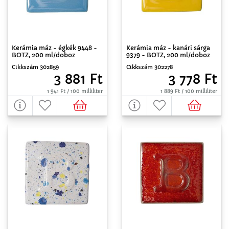
Kerámia máz - égkék 9448 -
Kerámia máz - kanári sárga
BOTZ, 200 ml/doboz
9379 - BOTZ, 200 ml/doboz
Cikkszám 302859
Cikkszám 302278
3 881 Ft
3 778 Ft
1 941 Ft / 100 milliliter
1 889 Ft / 100 milliliter