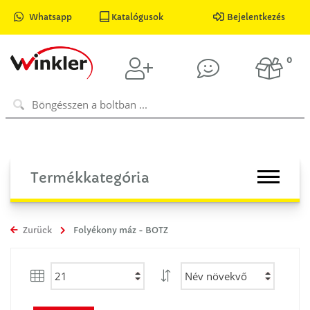
Whatsapp
Katalógusok
Bejelentkezés
0
Termékkategória
Zurück
Folyékony máz - BOTZ