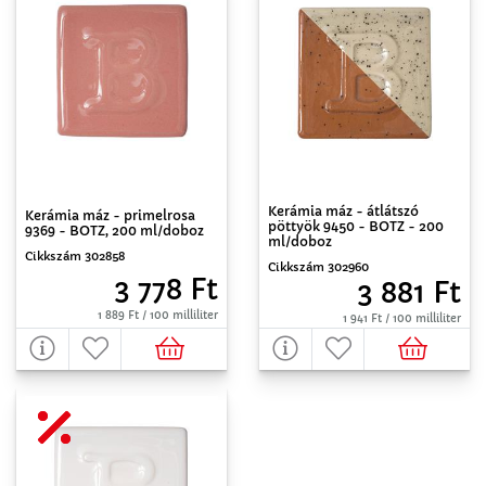
Kerámia máz - átlátszó
Kerámia máz - primelrosa
pöttyök 9450 - BOTZ - 200
9369 - BOTZ, 200 ml/doboz
ml/doboz
Cikkszám 302858
Cikkszám 302960
3 778 Ft
3 881 Ft
1 889 Ft / 100 milliliter
1 941 Ft / 100 milliliter