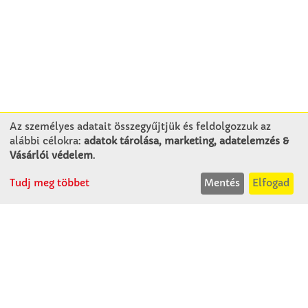
Az személyes adatait összegyűjtjük és feldolgozzuk az
alábbi célokra:
adatok tárolása, marketing, adatelemzés &
KAPCSOLAT
Vásárlói védelem
.
Tudj meg többet
Mentés
Elfogad
Winkler Iskolaszer Kft.
Alsó-Lovarda u. 21.
9241 Jánossomorja
H-Cs: 07:30-14:30
P: 07:30-13:30
T: 06 96 565 020
F: 06 96 565 022