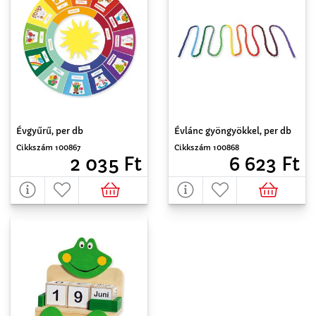
Évgyűrű, per db
Évlánc gyöngyökkel, per db
Cikkszám 100867
Cikkszám 100868
2 035 Ft
6 623 Ft