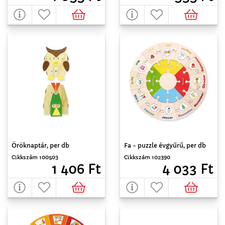
Öröknaptár, per db
Fa - puzzle évgyűrű, per db
Cikkszám 100503
Cikkszám 102390
1 406 Ft
4 033 Ft