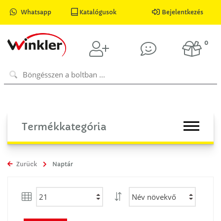
Whatsapp
Katalógusok
Bejelentkezés
0
Termékkategória
Zurück
Naptár