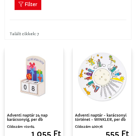
Filter
Talált cikkek: 7
Adventi naptár 24 nap
Adventi naptár - karácsonyi
karácsonyig, per db
történet - WINKLER, per db
Cikkszám 102164
Cikkszám 400176
1 055 Ft
555 Ft