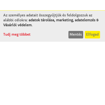
Az személyes adatait összegyűjtjük és feldolgozzuk az
alábbi célokra:
adatok tárolása, marketing, adatelemzés &
KAPCSOLAT
Vásárlói védelem
.
Tudj meg többet
Mentés
Elfogad
Winkler Iskolaszer Kft.
Alsó-Lovarda u. 21.
9241 Jánossomorja
H-Cs: 07:30-14:30
P: 07:30-13:30
T: 06 96 565 020
F: 06 96 565 022
M: 06 30 718 51 50
ertekesites@winkleriskolaszer.hu
RÓLUNK