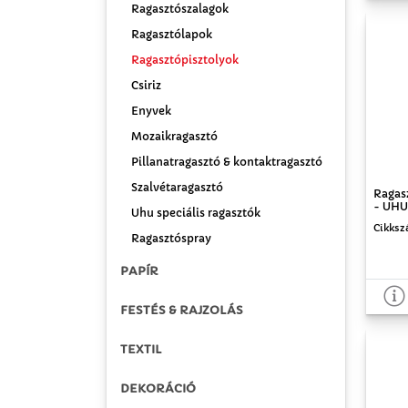
Ragasztószalagok
Ragasztólapok
Ragasztópisztolyok
Csiriz
Enyvek
Mozaikragasztó
Pillanatragasztó & kontaktragasztó
Szalvétaragasztó
Ragas
- UHU,
Uhu speciális ragasztók
Cikksz
Ragasztóspray
PAPÍR
FESTÉS & RAJZOLÁS
TEXTIL
DEKORÁCIÓ