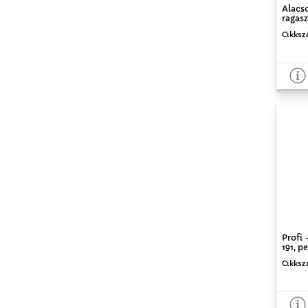
Alacs
ragasz
Cikksz
Profi
191, p
Cikksz