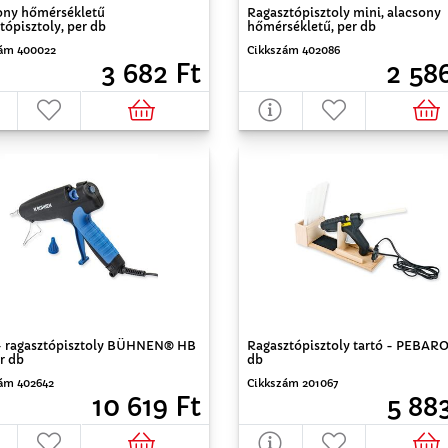
ony hőmérsékletű
Ragasztópisztoly mini, alacsony
tópisztoly, per db
hőmérsékletű, per db
ám 400022
Cikkszám 402086
3 682 Ft
2 58
 - ragasztópisztoly BÜHNEN® HB
Ragasztópisztoly tartó - PEBARO
er db
db
ám 402642
Cikkszám 201067
10 619 Ft
5 88