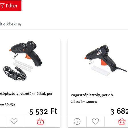
Filter
lt cikkek: 14
tópisztoly, vezeték nélkül, per
Ragasztópisztoly, per db
Cikkszám 400037
ám 402631
3 68
5 532 Ft