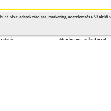
bi célokra:
adatok tárolása, marketing, adatelemzés & Vásárlói
LUNK
SZOLGÁLTATÁS
togatás
Minden egy pillantásra!
rténet
Kézműves tippek
olat
Katalógusok és magazino
Megrendelőlap