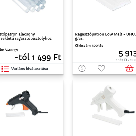
Ragasztópatron Low Melt - UHU,
ztópatron alacsony
g/cs.
sekletű ragasztópisztolyhoz
Cikkszám 400382
ám V400377
5 91
-tól 1 499 Ft
1 183 Ft / 1
Variáns kiválasztása