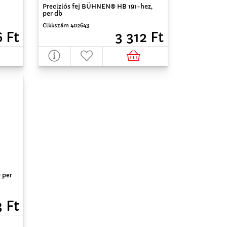
Preciziós fej BÜHNEN® HB 191-hez,
per db
Cikkszám 402643
6 Ft
3 312 Ft
 per
3 Ft