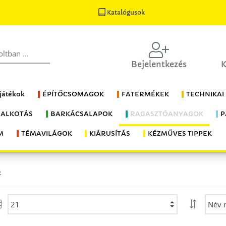
Katalógusok
Bejelentkezés
K
 játékok
ÉPÍTŐCSOMAGOK
FATERMÉKEK
TECHNIKAI
 ALKOTÁS
BARKÁCSALAPOK
RAGASZTÓANYAGOK
P
M
TÉMAVILÁGOK
KIÁRUSÍTÁS
KÉZMŰVES TIPPEK
k