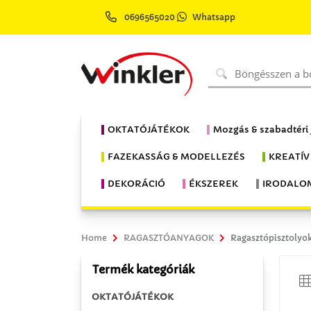
0696565020
Whatsapp
OKTATÓJÁTÉKOK
Mozgás & szabadtéri
FAZEKASSÁG & MODELLEZÉS
KREATÍV
DEKORÁCIÓ
ÉKSZEREK
IRODALO
Home
RAGASZTÓANYAGOK
Ragasztópisztolyo
Termék kategóriák
OKTATÓJÁTÉKOK