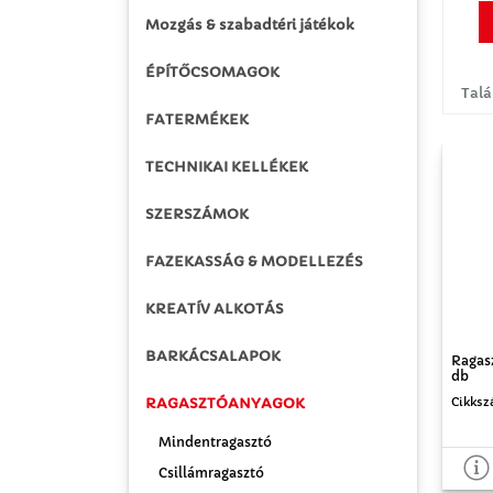
Mozgás & szabadtéri játékok
ÉPÍTŐCSOMAGOK
Talá
FATERMÉKEK
TECHNIKAI KELLÉKEK
SZERSZÁMOK
FAZEKASSÁG & MODELLEZÉS
KREATÍV ALKOTÁS
BARKÁCSALAPOK
Ragasz
db
RAGASZTÓANYAGOK
Cikksz
Mindentragasztó
Csillámragasztó