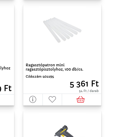
Ragasztópatron mini
olyhoz
ragasztópisztolyhoz, 100 db/cs.
Cikkszám 402295
5 361 Ft
9 Ft
54 Ft / darab