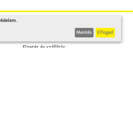
 védelem
.
INFÓK
Mentés
Elfogad
Fizetés és szállítás
ÁÜF
k
Visszaküldés
Elállás
A szerződés visszavonása
Impresszum
Panasz
Adatvédelem