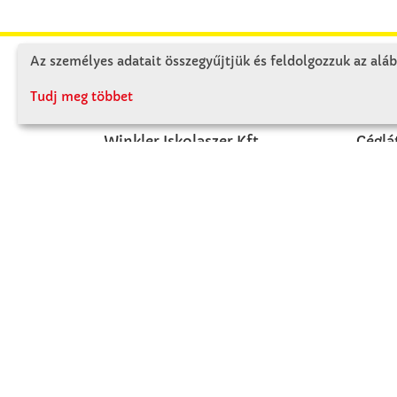
Az személyes adatait összegyűjtjük és feldolgozzuk az aláb
KAPCSOLAT
RÓ
Tudj meg többet
Winkler Iskolaszer Kft.
Céglá
Alsó-Lovarda u. 21.
Cégtö
9241 Jánossomorja
Kapcs
H-Cs: 07:30-14:30
P: 07:30-13:30
T: 06 96 565 020
F: 06 96 565 022
M: 06 30 718 51 50
ertekesites@winkleriskolaszer.hu
FIZETÉS MÓDJA