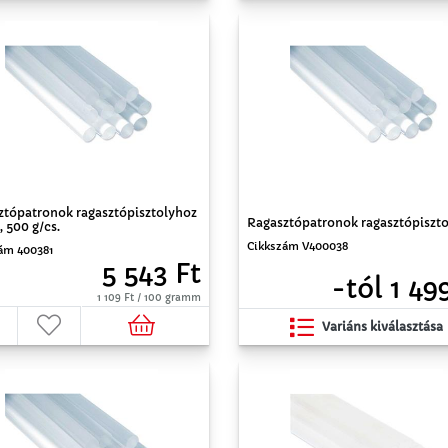
ztópatronok ragasztópisztolyhoz
Ragasztópatronok ragasztópiszt
 500 g/cs.
Cikkszám V400038
ám 400381
5 543 Ft
-tól 1 49
1 109 Ft / 100 gramm
Variáns kiválasztása