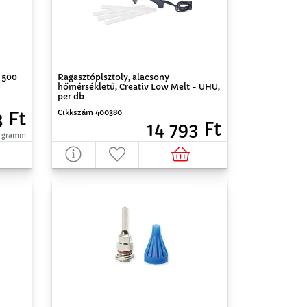
 500
Ragasztópisztoly, alacsony
hőmérsékletű, Creativ Low Melt - UHU,
per db
Cikkszám 400380
3 Ft
14 793 Ft
00 gramm