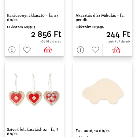
Karácsonyi akkasztó - fa, 27
Akasztós dísz Mikulás - fa,
db/cs.
per db
Cikkszám 603585
Cikkszám 603654
2 856 Ft
244 Ft
106 Ft / darab
244 Ft / darab
Szívek felakasztáshoz - fa, 3
Fa - autó, 10 db/cs.
db/cs.