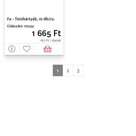
Fa - fotókártyák, 10 db/cs.
Cikkszám 102251
1 665 Ft
167 Ft / darab
(aktuell)
1
2
3