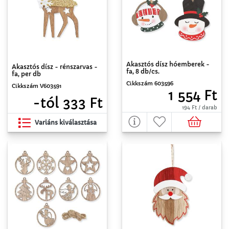
Akasztós dísz hóemberek -
Akasztós dísz - rénszarvas -
fa, 8 db/cs.
fa, per db
Cikkszám 603596
Cikkszám V603591
1 554 Ft
-tól 333 Ft
194 Ft / darab
Variáns kiválasztása