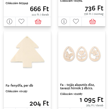
Cikkszám 102704
Cikkszám 603549
736 Ft
666 Ft
736 Ft / csomag
222 Ft / darab
Fa - tojás akasztós dísz,
Fa-fenyőfa, per db
tavaszi hírnök 3 db/cs.
Cikkszám 101297
Cikkszám 102087
1 095 Ft
204 Ft
365 Ft / darab