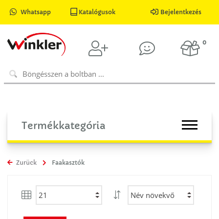
Whatsapp
Katalógusok
Bejelentkezés
0
Termékkategória
Zurück
Faakasztók