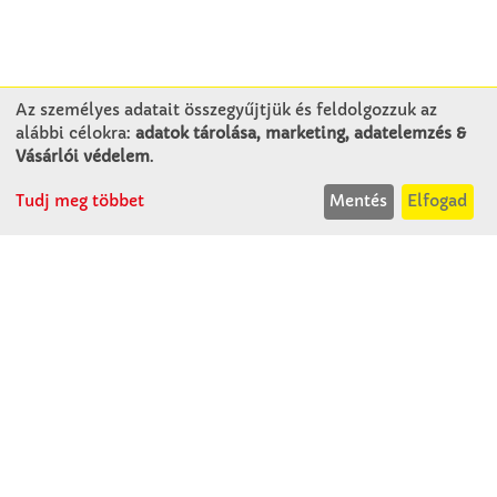
Az személyes adatait összegyűjtjük és feldolgozzuk az
alábbi célokra:
adatok tárolása, marketing, adatelemzés &
KAPCSOLAT
Vásárlói védelem
.
Tudj meg többet
Mentés
Elfogad
Winkler Iskolaszer Kft.
Alsó-Lovarda u. 21.
9241 Jánossomorja
H-Cs: 07:30-14:30
P: 07:30-13:30
T: 06 96 565 020
F: 06 96 565 022
M: 06 30 718 51 50
ertekesites@winkleriskolaszer.hu
RÓLUNK