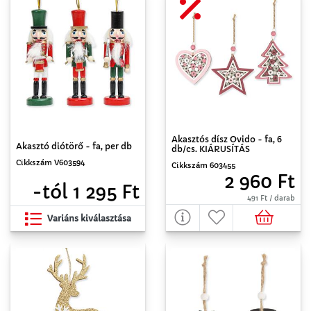
Akasztós dísz Ovido - fa, 6
Akasztó diótörő - fa, per db
db/cs. KIÁRUSÍTÁS
Cikkszám V603594
Cikkszám 603455
2 960 Ft
-tól 1 295 Ft
491 Ft / darab
Variáns kiválasztása