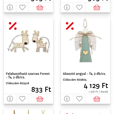
Akasztó angyal - fa, 3 db/cs.
Felakasztható szarvas Forest
- fa, 2 db/cs.
Cikkszám 603604
Cikkszám 603518
4 129 Ft
833 Ft
1 376 Ft / darab