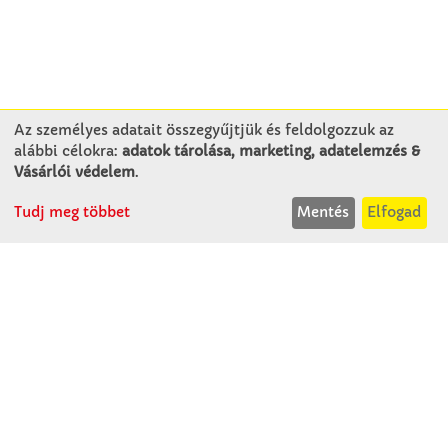
Az személyes adatait összegyűjtjük és feldolgozzuk az
alábbi célokra:
adatok tárolása, marketing, adatelemzés &
KAPCSOLAT
Vásárlói védelem
.
Tudj meg többet
Mentés
Elfogad
Winkler Iskolaszer Kft.
Alsó-Lovarda u. 21.
9241 Jánossomorja
H-Cs: 07:30-14:30
P: 07:30-13:30
T: 06 96 565 020
F: 06 96 565 022
M: 06 30 718 51 50
ertekesites@winkleriskolaszer.hu