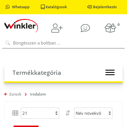
Whatsapp
Katalógusok
Bejelentkezés
0
Termékkategória
Zurück
Irodalom