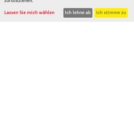
zurückziehen.
A - 3121 Karlstetten
T: 02741 - 8621
Lassen Sie mich wählen
Ich lehne ab
Ich stimme zu
F: 02741 - 8624
WhatsApp: 0664 - 1077657
Mo-Do: 07:30 -15:30
Abholungen bis 15:00
Fr: 07:30 - 14:30
verkauf@winklerschulbedarf.at
ÜBER UNS
Wir stellen uns vor
Firmenbesichtigung
Firmengeschichte
Jobs
Kontakt
SERVICE