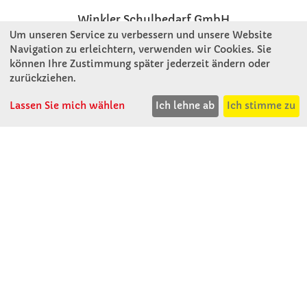
Winkler Schulbedarf GmbH
Um unseren Service zu verbessern und unsere Website
Rosenthal 2
Navigation zu erleichtern, verwenden wir Cookies. Sie
A - 3121 Karlstetten
können Ihre Zustimmung später jederzeit ändern oder
T: 02741 - 8621
zurückziehen.
F: 02741 - 8624
WhatsApp: 0664 - 1077657
Lassen Sie mich wählen
Ich lehne ab
Ich stimme zu
Mo-Do: 07:30 -15:30
Abholungen bis 15:00
Fr: 07:30 - 14:30
verkauf@winklerschulbedarf.at
ÜBER UNS
Wir stellen uns vor
Firmenbesichtigung
Firmengeschichte
Jobs