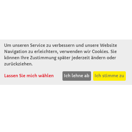
Um unseren Service zu verbessern und unsere Website
Navigation zu erleichtern, verwenden wir Cookies. Sie
können Ihre Zustimmung später jederzeit ändern oder
KONTAKT
zurückziehen.
Lassen Sie mich wählen
Ich lehne ab
Ich stimme zu
Winkler Schulbedarf GmbH
Rosenthal 2
A - 3121 Karlstetten
T: 02741 - 8621
F: 02741 - 8624
WhatsApp: 0664 - 1077657
Mo-Do: 07:30 -15:30
Abholungen bis 15:00