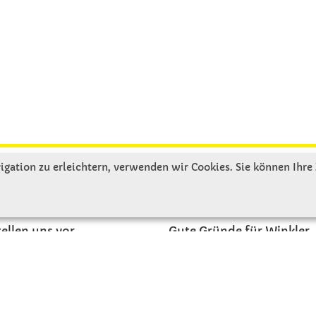
gation zu erleichtern, verwenden wir Cookies. Sie können Ihre
R UNS
SERVICE
tellen uns vor
Gute Gründe für Winkler
nbesichtigung
Basteltipps
ngeschichte
Kataloge und Magazine
Bestellformular
akt
Schulstart - Einkaufsliste