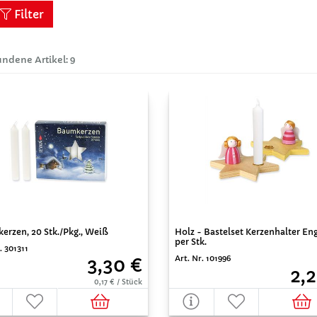
Filter
ndene Artikel: 9
erzen, 20 Stk./Pkg., Weiß
Holz - Bastelset Kerzenhalter Eng
per Stk.
. 301311
Art. Nr. 101996
3,30 €
2,2
0,17 € / Stück