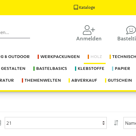
Kataloge
Anmelden
Bastelt
G & OUTDOOR
WERKPACKUNGEN
HOLZ
TECHNISC
S GESTALTEN
BASTELBASICS
KLEBSTOFFE
PAPIER
ERATUR
THEMENWELTEN
ABVERKAUF
GUTSCHEIN