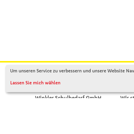
Um unseren Service zu verbessern und unsere Website Navi
KONTAKT
ÜBE
Lassen Sie mich wählen
Winkler Schulbedarf GmbH
Wir s
Rosenthal 2
Firme
A - 3121 Karlstetten
Firme
T: 02741 - 8621
Jobs
F: 02741 - 8624
Kont
WhatsApp: 0664 - 1077657