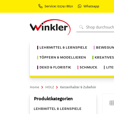
Service: 02741 8621
Whatsapp
LEHRMITTEL & LERNSPIELE
BEWEGUN
TÖPFERN & MODELLIEREN
KREATIVE
DEKO & FLORISTIK
SCHMUCK
LIT
Home
HOLZ
Kerzenhalter & Zubehör
Produktkategorien
LEHRMITTEL & LERNSPIELE