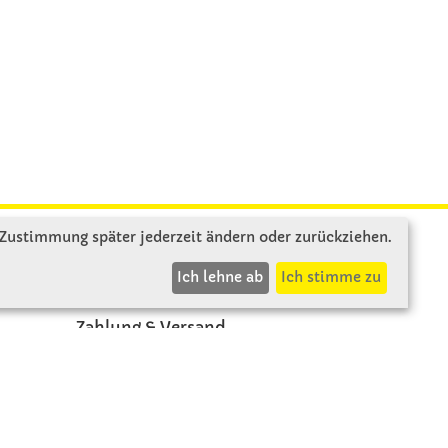
 Zustimmung später jederzeit ändern oder zurückziehen.
INFOS
Ich lehne ab
Ich stimme zu
Zahlung & Versand
AGB
Rücksendung
Widerruf
Vertrag widerrufen