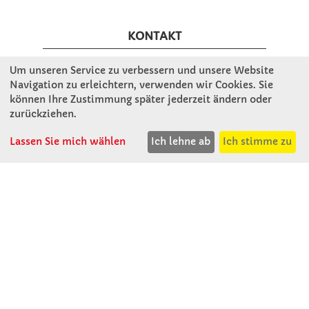
KONTAKT
Um unseren Service zu verbessern und unsere Website
Winkler Schulbedarf GmbH
Navigation zu erleichtern, verwenden wir Cookies. Sie
Rosenthal 2
können Ihre Zustimmung später jederzeit ändern oder
A - 3121 Karlstetten
zurückziehen.
T: 02741 - 8621
Lassen Sie mich wählen
Ich lehne ab
Ich stimme zu
F: 02741 - 8624
WhatsApp: 0664 - 1077657
Mo-Do: 07:30 -15:30
Abholungen bis 15:00
Fr: 07:30 - 14:30
verkauf@winklerschulbedarf.at
ÜBER UNS
Wir stellen uns vor