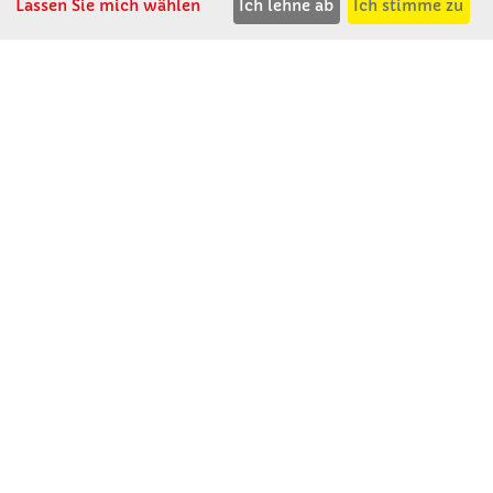
Lassen Sie mich wählen
Ich lehne ab
Ich stimme zu
Winkler Schulbedarf GmbH
Rosenthal 2
A - 3121 Karlstetten
T: 02741 - 8621
F: 02741 - 8624
WhatsApp: 0664 - 1077657
Mo-Do: 07:30 -15:30
Abholungen bis 15:00
Fr: 07:30 - 14:30
verkauf@winklerschulbedarf.at
ÜBER UNS
Wir stellen uns vor
Firmenbesichtigung
Firmengeschichte
Jobs
Kontakt