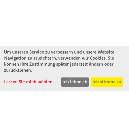
Um unseren Service zu verbessern und unsere Website
Navigation zu erleichtern, verwenden wir Cookies. Sie
können Ihre Zustimmung später jederzeit ändern oder
KONTAKT
zurückziehen.
Lassen Sie mich wählen
Ich lehne ab
Ich stimme zu
Winkler Schulbedarf GmbH
Rosenthal 2
A - 3121 Karlstetten
T: 02741 - 8621
F: 02741 - 8624
WhatsApp: 0664 - 1077657
Mo-Do: 07:30 -15:30