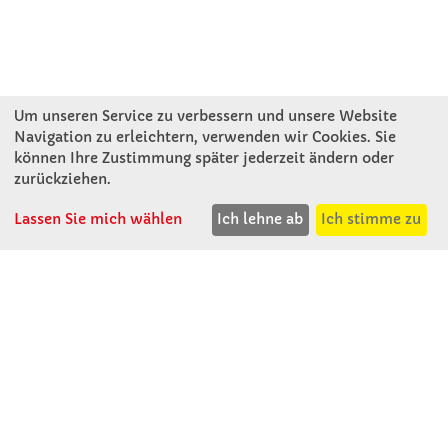
Um unseren Service zu verbessern und unsere Website
Navigation zu erleichtern, verwenden wir Cookies. Sie
können Ihre Zustimmung später jederzeit ändern oder
KONTAKT
zurückziehen.
Lassen Sie mich wählen
Ich lehne ab
Ich stimme zu
Winkler Schulbedarf GmbH
Rosenthal 2
A - 3121 Karlstetten
T: 02741 - 8621
F: 02741 - 8624
WhatsApp: 0664 - 1077657
Mo-Do: 07:30 -15:30
Abholungen bis 15:00
Fr: 07:30 - 14:30