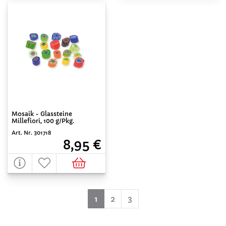
Mosaik - Glassteine
Millefiori, 100 g/Pkg.
Art. Nr. 301718
8,95 €
(aktuell)
1
2
3