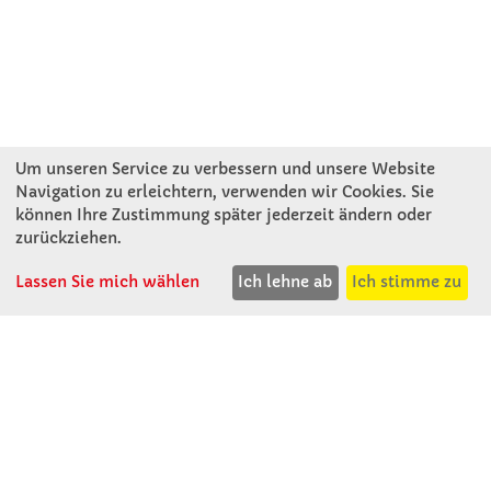
Um unseren Service zu verbessern und unsere Website
Navigation zu erleichtern, verwenden wir Cookies. Sie
können Ihre Zustimmung später jederzeit ändern oder
KONTAKT
zurückziehen.
Lassen Sie mich wählen
Ich lehne ab
Ich stimme zu
Winkler Schulbedarf GmbH
Rosenthal 2
A - 3121 Karlstetten
T: 02741 - 8621
F: 02741 - 8624
WhatsApp: 0664 - 1077657
Mo-Do: 07:30 -15:30
Abholungen bis 15:00