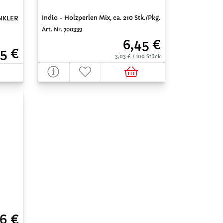
Indio - Holzperlen Mix, ca. 210 Stk./Pkg.
INKLER
Art. Nr. 700339
6,45 €
5 €
3,03 € / 100 Stück
26 €