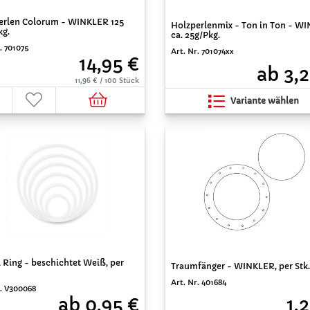
erlen Colorum - WINKLER 125
Holzperlenmix - Ton in Ton - W
kg.
ca. 25g/Pkg.
. 701075
Art. Nr. 701074xx
14,95 €
ab 3,2
11,96 € / 100 Stück
Variante wählen
 Ring - beschichtet Weiß, per
Traumfänger - WINKLER, per Stk.
Art. Nr. 401684
r. V300068
1,
ab 0,95 €