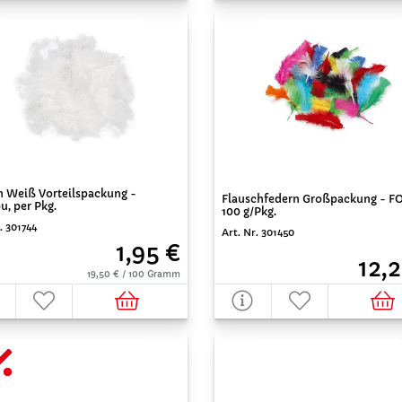
n Weiß Vorteilspackung -
Flauschfedern Großpackung - FO
, per Pkg.
100 g/Pkg.
. 301744
Art. Nr. 301450
1,95 €
12,
19,50 € / 100 Gramm