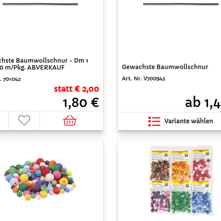
hste Baumwollschnur - Dm 1
Gewachste Baumwollschnur
0 m/Pkg. ABVERKAUF
Art. Nr. V700942
. 701042
statt € 2,00
ab 1,
1,80 €
Variante wählen