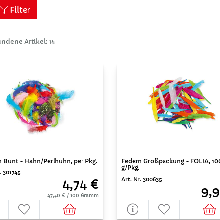
Filter
ndene Artikel: 14
n Bunt - Hahn/Perlhuhn, per Pkg.
Federn Großpackung - FOLIA, 10
g/Pkg.
. 301745
Art. Nr. 300635
4,74 €
9,9
47,40 € / 100 Gramm