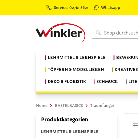
Service: 02741 8621
Whatsapp
LEHRMITTEL & LERNSPIELE
BEWEGUN
TÖPFERN & MODELLIEREN
KREATIVE
DEKO & FLORISTIK
SCHMUCK
LIT
Home
BASTELBASICS
Traumfänger
Produktkategorien
LEHRMITTEL & LERNSPIELE