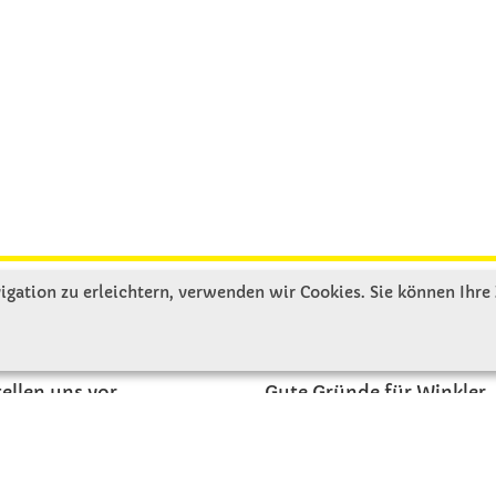
gation zu erleichtern, verwenden wir Cookies. Sie können Ihre
R UNS
SERVICE
tellen uns vor
Gute Gründe für Winkler
nbesichtigung
Basteltipps
ngeschichte
Kataloge und Magazine
Bestellformular