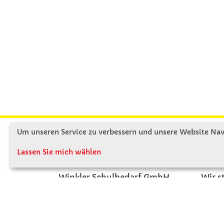
Um unseren Service zu verbessern und unsere Website Navi
KONTAKT
ÜBE
Lassen Sie mich wählen
Winkler Schulbedarf GmbH
Wir s
Rosenthal 2
Firme
A - 3121 Karlstetten
Firme
T: 02741 - 8621
Jobs