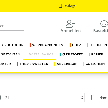
Kataloge
Anmelden
Bastelt
G & OUTDOOR
WERKPACKUNGEN
HOLZ
TECHNISC
S GESTALTEN
BASTELBASICS
KLEBSTOFFE
PAPIER
ERATUR
THEMENWELTEN
ABVERKAUF
GUTSCHEIN