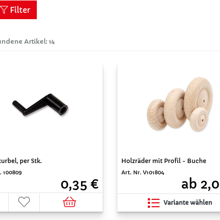
Filter
ndene Artikel: 14
rbel, per Stk.
Holzräder mit Profil - Buche
r. 100809
Art. Nr. V101804
0,35 €
ab 2,0
Variante wählen