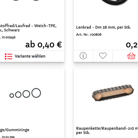
stoffrad/Laufrad - Weich-TPE,
Lenkrad - Dm 38 mm, per Stk.
k., Schwarz
Art. Nr. 100808
r. V100956
0,2
ab 0,40 €
Variante wählen
Raupenkette/Raupenband-210 
ge/Gummiringe
per Stk.
. V101799