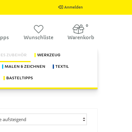
Anmelden
0
ipps
Wunschliste
Warenkorb
HES ZUBEHÖR
WERKZEUG
MALEN & ZEICHNEN
TEXTIL
BASTELTIPPS