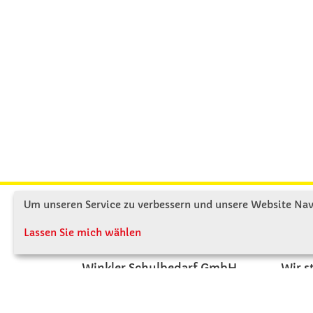
Um unseren Service zu verbessern und unsere Website Navi
KONTAKT
ÜBE
Lassen Sie mich wählen
Winkler Schulbedarf GmbH
Wir s
Rosenthal 2
Firme
A - 3121 Karlstetten
Firme