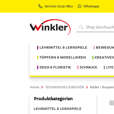
Service: 02741 8621
Whatsapp
LEHRMITTEL & LERNSPIELE
BEWEGUN
TÖPFERN & MODELLIEREN
KREATIVE
DEKO & FLORISTIK
SCHMUCK
LIT
Home
TECHNISCHES ZUBEHÖR
Räder / Raupen
Produktkategorien
LEHRMITTEL & LERNSPIELE