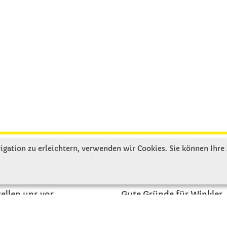
gation zu erleichtern, verwenden wir Cookies. Sie können Ihre
R UNS
SERVICE
tellen uns vor
Gute Gründe für Winkler
nbesichtigung
Basteltipps
ngeschichte
Kataloge und Magazine