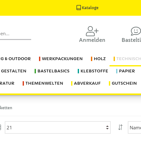
Kataloge
Anmelden
Bastelt
G & OUTDOOR
WERKPACKUNGEN
HOLZ
TECHNISC
S GESTALTEN
BASTELBASICS
KLEBSTOFFE
PAPIER
ERATUR
THEMENWELTEN
ABVERKAUF
GUTSCHEIN
ketten