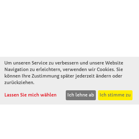
Um unseren Service zu verbessern und unsere Website
Navigation zu erleichtern, verwenden wir Cookies. Sie
können Ihre Zustimmung später jederzeit ändern oder
KONTAKT
zurückziehen.
Lassen Sie mich wählen
Ich lehne ab
Ich stimme zu
Winkler Schulbedarf GmbH
Rosenthal 2
A - 3121 Karlstetten
T: 02741 - 8621
F: 02741 - 8624
WhatsApp: 0664 - 1077657