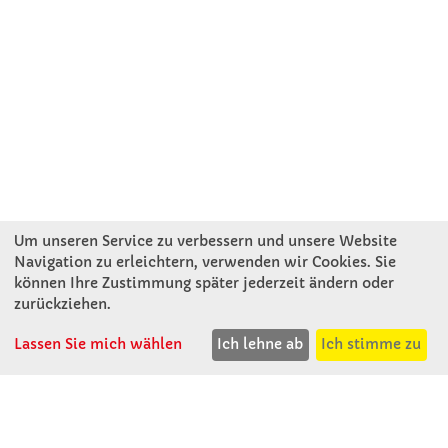
Um unseren Service zu verbessern und unsere Website
Navigation zu erleichtern, verwenden wir Cookies. Sie
können Ihre Zustimmung später jederzeit ändern oder
KONTAKT
zurückziehen.
Lassen Sie mich wählen
Ich lehne ab
Ich stimme zu
Winkler Schulbedarf GmbH
Rosenthal 2
A - 3121 Karlstetten
T: 02741 - 8621