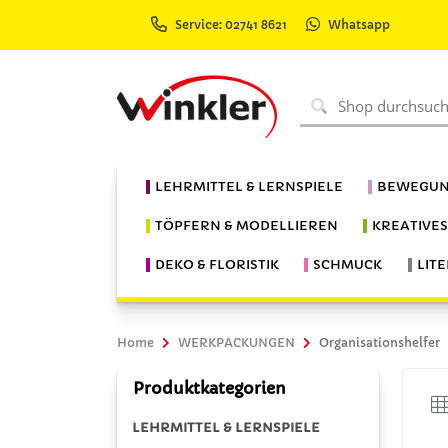
Service: 02741 8621
Whatsapp
LEHRMITTEL & LERNSPIELE
BEWEGUN
TÖPFERN & MODELLIEREN
KREATIVE
DEKO & FLORISTIK
SCHMUCK
LIT
Home
WERKPACKUNGEN
Organisationshelfer
Produktkategorien
LEHRMITTEL & LERNSPIELE