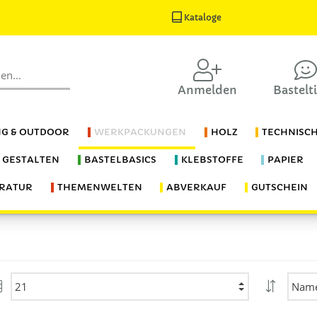
Kataloge
Anmelden
Bastelt
G & OUTDOOR
WERKPACKUNGEN
HOLZ
TECHNISC
S GESTALTEN
BASTELBASICS
KLEBSTOFFE
PAPIER
ERATUR
THEMENWELTEN
ABVERKAUF
GUTSCHEIN