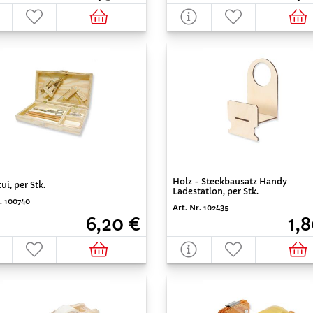
Holz - Steckbausatz Handy
ui, per Stk.
Ladestation, per Stk.
. 100740
Art. Nr. 102435
6,20 €
1,