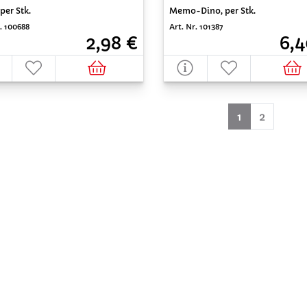
 per Stk.
Memo-Dino, per Stk.
. 100688
Art. Nr. 101387
2,98 €
6,4
(aktuell)
1
2