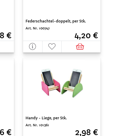
Federschachtel-doppelt, per Stk.
Art. Nr. 100747
8 €
4,20 €
Handy - Liege, per Stk.
Art. Nr. 101361
6 €
2,98 €