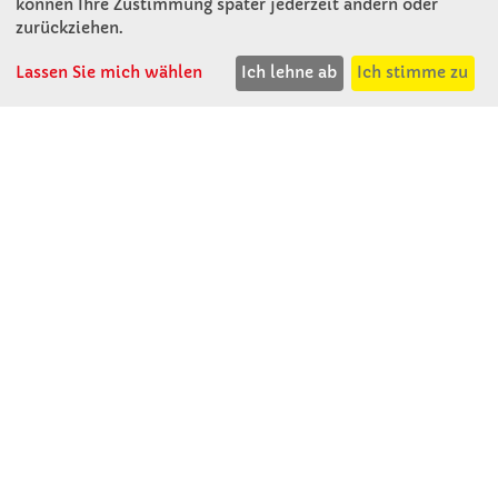
können Ihre Zustimmung später jederzeit ändern oder
KONTAKT
zurückziehen.
Lassen Sie mich wählen
Ich lehne ab
Ich stimme zu
Winkler Schulbedarf GmbH
Rosenthal 2
A - 3121 Karlstetten
T: 02741 - 8621
F: 02741 - 8624
WhatsApp: 0664 - 1077657
Mo-Do: 07:30 -15:30
Abholungen bis 15:00
Fr: 07:30 - 14:30
verkauf@winklerschulbedarf.at
ÜBER UNS
Wir stellen uns vor
Firmenbesichtigung