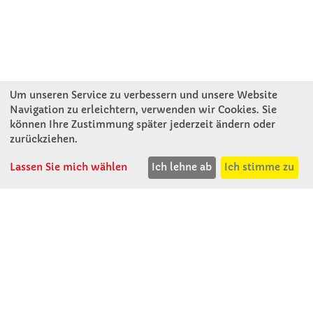
Um unseren Service zu verbessern und unsere Website
Navigation zu erleichtern, verwenden wir Cookies. Sie
können Ihre Zustimmung später jederzeit ändern oder
KONTAKT
zurückziehen.
Lassen Sie mich wählen
Ich lehne ab
Ich stimme zu
Winkler Schulbedarf GmbH
Rosenthal 2
A - 3121 Karlstetten
T: 02741 - 8621
F: 02741 - 8624
WhatsApp: 0664 - 1077657
Mo-Do: 07:30 -15:30
Abholungen bis 15:00
Fr: 07:30 - 14:30