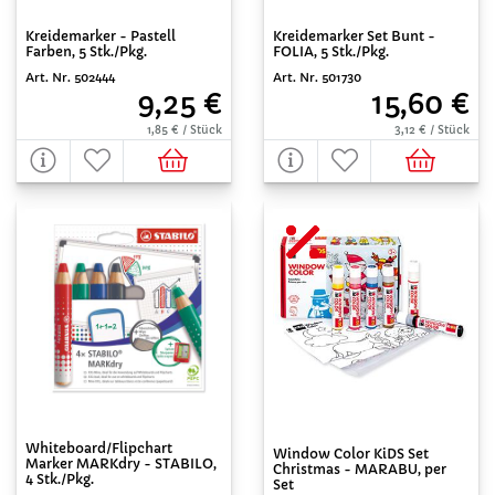
Kreidemarker - Pastell
Kreidemarker Set Bunt -
Farben, 5 Stk./Pkg.
FOLIA, 5 Stk./Pkg.
Art. Nr. 502444
Art. Nr. 501730
9,25 €
15,60 €
1,85 € / Stück
3,12 € / Stück
Whiteboard/Flipchart
Window Color KiDS Set
Marker MARKdry - STABILO,
Christmas - MARABU, per
4 Stk./Pkg.
Set