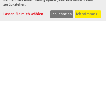
Rosenthal 2
zurückziehen.
A - 3121 Karlstetten
T: 02741 - 8621
Lassen Sie mich wählen
Ich lehne ab
Ich stimme zu
F: 02741 - 8624
WhatsApp: 0664 - 1077657
Mo-Do: 07:30 -15:30
Abholungen bis 15:00
Fr: 07:30 - 14:30
verkauf@winklerschulbedarf.at
ÜBER UNS
Wir stellen uns vor
Firmenbesichtigung
Firmengeschichte
Jobs
Kontakt
SERVICE