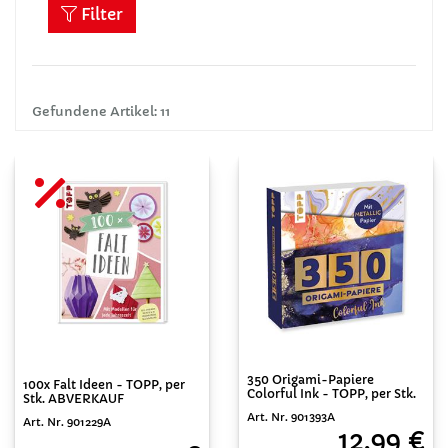
Filter
Gefundene Artikel: 11
350 Origami-Papiere
100x Falt Ideen - TOPP, per
Colorful Ink - TOPP, per Stk.
Stk. ABVERKAUF
Art. Nr. 901393A
Art. Nr. 901229A
12,99 €