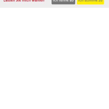
Lassen Sie mich wählen
Ich lehne ab
Ich stimme zu
Winkler Schulbedarf GmbH
Rosenthal 2
A - 3121 Karlstetten
T: 02741 - 8621
F: 02741 - 8624
WhatsApp: 0664 - 1077657
Mo-Do: 07:30 -15:30
Abholungen bis 15:00
Fr: 07:30 - 14:30
verkauf@winklerschulbedarf.at
ÜBER UNS
Wir stellen uns vor
Firmenbesichtigung
Firmengeschichte
Jobs
Kontakt