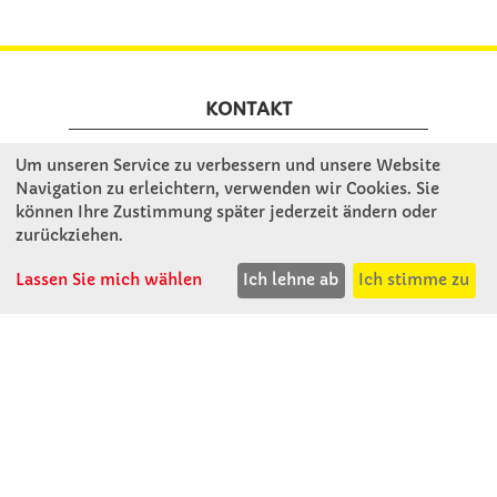
KONTAKT
Um unseren Service zu verbessern und unsere Website
Winkler Schulbedarf GmbH
Navigation zu erleichtern, verwenden wir Cookies. Sie
Rosenthal 2
können Ihre Zustimmung später jederzeit ändern oder
A - 3121 Karlstetten
zurückziehen.
T: 02741 - 8621
Lassen Sie mich wählen
Ich lehne ab
Ich stimme zu
F: 02741 - 8624
WhatsApp: 0664 - 1077657
Mo-Do: 07:30 -15:30
Abholungen bis 15:00
Fr: 07:30 - 14:30
verkauf@winklerschulbedarf.at
ÜBER UNS