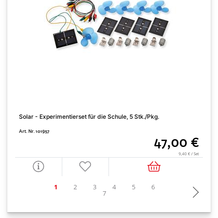
Solar - Experimentierset für die Schule, 5 Stk./Pkg.
S
Art. Nr. 101957
A
47,00 €
9,40 € / Set