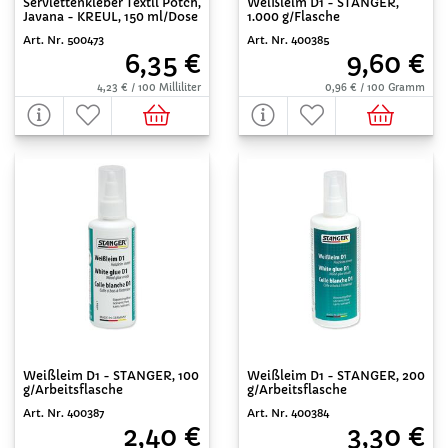
Serviettenkleber Textil Potch,
Weißleim D1 - STANGER,
Javana - KREUL, 150 ml/Dose
1.000 g/Flasche
Art. Nr. 500473
Art. Nr. 400385
6,35 €
9,60 €
4,23 € / 100 Milliliter
0,96 € / 100 Gramm
Weißleim D1 - STANGER, 100
Weißleim D1 - STANGER, 200
g/Arbeitsflasche
g/Arbeitsflasche
Art. Nr. 400387
Art. Nr. 400384
2,40 €
3,30 €