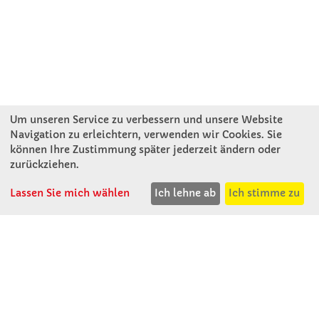
Um unseren Service zu verbessern und unsere Website
Navigation zu erleichtern, verwenden wir Cookies. Sie
können Ihre Zustimmung später jederzeit ändern oder
KONTAKT
zurückziehen.
Lassen Sie mich wählen
Ich lehne ab
Ich stimme zu
Winkler Schulbedarf GmbH
Rosenthal 2
A - 3121 Karlstetten
T: 02741 - 8621
F: 02741 - 8624
WhatsApp: 0664 - 1077657
Mo-Do: 07:30 -15:30