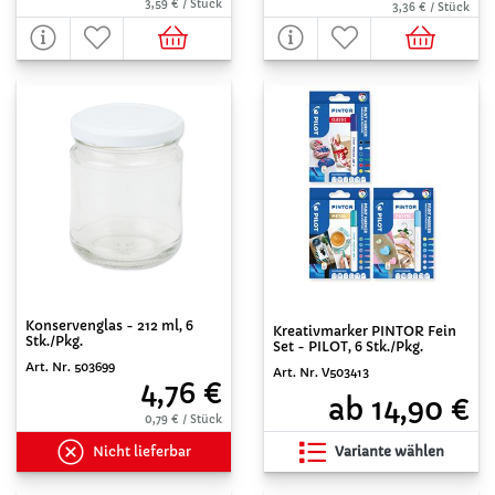
3,59 € / Stück
3,36 € / Stück
Konservenglas - 212 ml, 6
Kreativmarker PINTOR Fein
Stk./Pkg.
Set - PILOT, 6 Stk./Pkg.
Art. Nr. 503699
Art. Nr. V503413
4,76 €
ab 14,90 €
0,79 € / Stück
Nicht lieferbar
Variante wählen