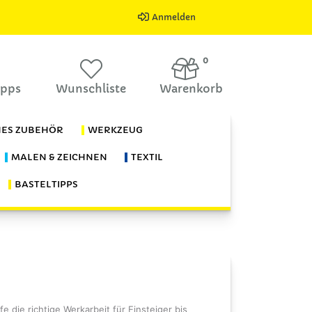
Anmelden
0
ipps
Wunschliste
Warenkorb
HES ZUBEHÖR
WERKZEUG
MALEN & ZEICHNEN
TEXTIL
BASTELTIPPS
 die richtige Werkarbeit für Einsteiger bis