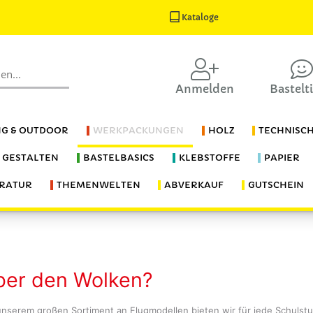
Kataloge
Anmelden
Bastelt
G & OUTDOOR
WERKPACKUNGEN
HOLZ
TECHNISC
S GESTALTEN
BASTELBASICS
KLEBSTOFFE
PAPIER
ERATUR
THEMENWELTEN
ABVERKAUF
GUTSCHEIN
ber den Wolken?
unserem großen Sortiment an Flugmodellen bieten wir für jede Schulstufe