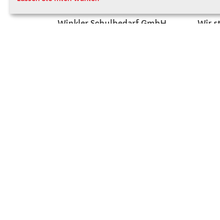
Winkler Schulbedarf GmbH
Wir s
Rosenthal 2
Firme
A - 3121 Karlstetten
Firme
T: 02741 - 8621
Jobs
F: 02741 - 8624
Kont
WhatsApp: 0664 - 1077657
Mo-Do: 07:30 -15:30
Abholungen bis 15:00
Fr: 07:30 - 14:30
verkauf@winklerschulbedarf.at