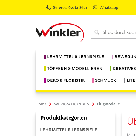
Service: 02741 8621
Whatsapp
LEHRMITTEL & LERNSPIELE
BEWEGUN
TÖPFERN & MODELLIEREN
KREATIVE
DEKO & FLORISTIK
SCHMUCK
LIT
Home
WERKPACKUNGEN
Flugmodelle
Produktkategorien
Ü
LEHRMITTEL & LERNSPIELE
Mit 