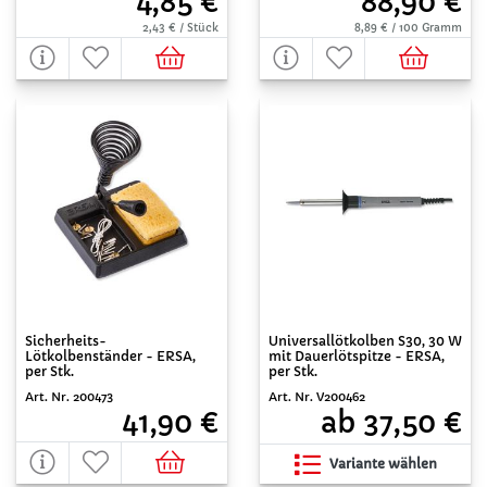
4,85 €
88,90 €
2,43 € / Stück
8,89 € / 100 Gramm
Sicherheits-
Universallötkolben S30, 30 W
Lötkolbenständer - ERSA,
mit Dauerlötspitze - ERSA,
per Stk.
per Stk.
Art. Nr. 200473
Art. Nr. V200462
41,90 €
ab 37,50 €
Variante wählen