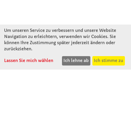
Um unseren Service zu verbessern und unsere Website
Navigation zu erleichtern, verwenden wir Cookies. Sie
können Ihre Zustimmung später jederzeit ändern oder
KONTAKT
zurückziehen.
Lassen Sie mich wählen
Ich lehne ab
Ich stimme zu
Winkler Schulbedarf GmbH
Rosenthal 2
A - 3121 Karlstetten
T: 02741 - 8621
F: 02741 - 8624
WhatsApp: 0664 - 1077657
Mo-Do: 07:30 -15:30
Abholungen bis 15:00
Fr: 07:30 - 14:30
verkauf@winklerschulbedarf.at