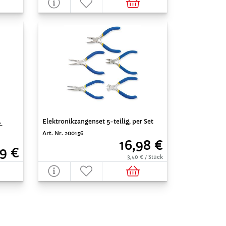
Elektronikzangenset 5-teilig, per Set
.
Art. Nr. 200156
16,98 €
9 €
3,40 € / Stück