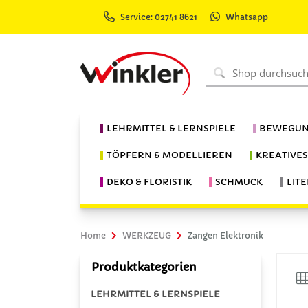
Service: 02741 8621
Whatsapp
LEHRMITTEL & LERNSPIELE
BEWEGUN
TÖPFERN & MODELLIEREN
KREATIVE
DEKO & FLORISTIK
SCHMUCK
LIT
Home
WERKZEUG
Zangen Elektronik
Produktkategorien
LEHRMITTEL & LERNSPIELE