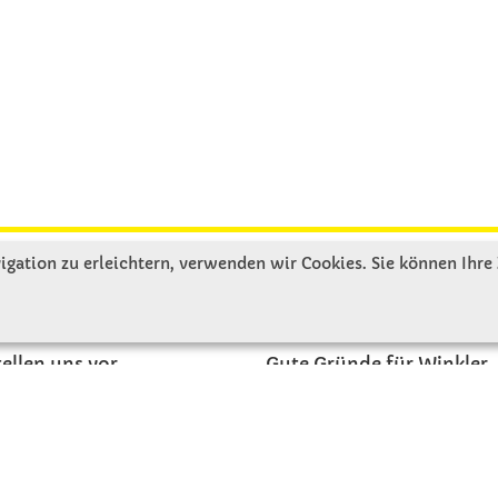
gation zu erleichtern, verwenden wir Cookies. Sie können Ihre
R UNS
SERVICE
tellen uns vor
Gute Gründe für Winkler
nbesichtigung
Basteltipps
ngeschichte
Kataloge und Magazine
Bestellformular
akt
Schulstart - Einkaufsliste