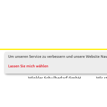
Um unseren Service zu verbessern und unsere Website Navi
KONTAKT
ÜBE
Lassen Sie mich wählen
Winkler Schulbedarf GmbH
Wir s
Rosenthal 2
Firme
A - 3121 Karlstetten
Firme
T: 02741 - 8621
Jobs
F: 02741 - 8624
Kont
WhatsApp: 0664 - 1077657