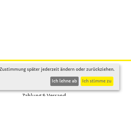
 Zustimmung später jederzeit ändern oder zurückziehen.
INFOS
Ich lehne ab
Ich stimme zu
Zahlung & Versand
AGB
Rücksendung
Widerruf
Vertrag widerrufen