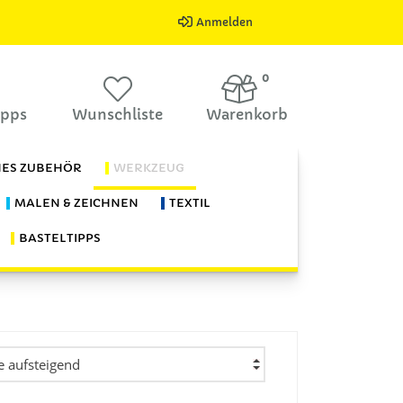
Anmelden
0
ipps
Wunschliste
Warenkorb
HES ZUBEHÖR
WERKZEUG
MALEN & ZEICHNEN
TEXTIL
BASTELTIPPS