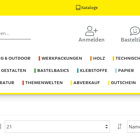
Kataloge
Anmelden
Bastelt
G & OUTDOOR
WERKPACKUNGEN
HOLZ
TECHNISC
S GESTALTEN
BASTELBASICS
KLEBSTOFFE
PAPIER
ERATUR
THEMENWELTEN
ABVERKAUF
GUTSCHEIN