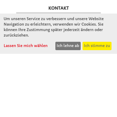
KONTAKT
Um unseren Service zu verbessern und unsere Website
Winkler Schulbedarf GmbH
Navigation zu erleichtern, verwenden wir Cookies. Sie
können Ihre Zustimmung später jederzeit ändern oder
Rosenthal 2
zurückziehen.
A - 3121 Karlstetten
T: 02741 - 8621
Lassen Sie mich wählen
Ich lehne ab
Ich stimme zu
F: 02741 - 8624
WhatsApp: 0664 - 1077657
Mo-Do: 07:30 -15:30
Abholungen bis 15:00
Fr: 07:30 - 14:30
verkauf@winklerschulbedarf.at
ÜBER UNS
Wir stellen uns vor
Firmenbesichtigung