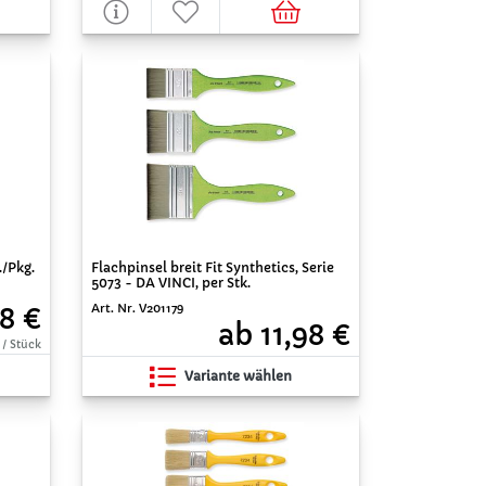
./Pkg.
Flachpinsel breit Fit Synthetics, Serie
5073 - DA VINCI, per Stk.
Art. Nr. V201179
98 €
ab 11,98 €
 / Stück
Variante wählen