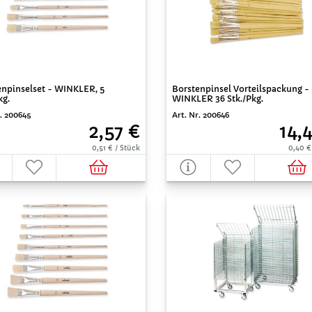
enpinselset - WINKLER, 5
Borstenpinsel Vorteilspackung -
kg.
WINKLER 36 Stk./Pkg.
r. 200645
Art. Nr. 200646
2,57 €
14,
0,51 € / Stück
0,40 €