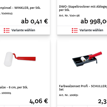
DWO-Stapeltrockner mit Ablegeg
npinsel - WINKLER, per Stk.
per Stk.
r. V200023
Art. Nr. V201136
ab 0,41 €
ab 998,0
Variante wählen
Variante wählen
Farbwalzenset Profi - SCHULLER,
lze - 6 cm, per Stk.
Set
r. 200005
Art. Nr. 200631
2,3
4,06 €