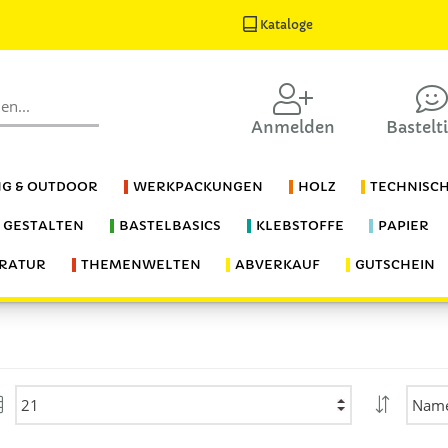
Kataloge
Anmelden
Bastelt
G & OUTDOOR
WERKPACKUNGEN
HOLZ
TECHNISC
S GESTALTEN
BASTELBASICS
KLEBSTOFFE
PAPIER
ERATUR
THEMENWELTEN
ABVERKAUF
GUTSCHEIN