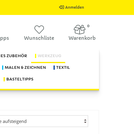
Anmelden
0
ipps
Wunschliste
Warenkorb
HES ZUBEHÖR
WERKZEUG
MALEN & ZEICHNEN
TEXTIL
BASTELTIPPS