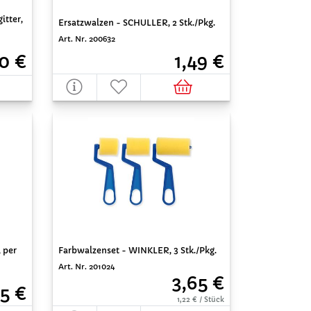
itter,
Ersatzwalzen - SCHULLER, 2 Stk./Pkg.
Art. Nr. 200632
1,49 €
0 €
Farbwalzenset - WINKLER, 3 Stk./Pkg.
 per
Art. Nr. 201024
3,65 €
5 €
1,22 € / Stück