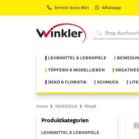
Service: 02741 8621
Whatsapp
LEHRMITTEL & LERNSPIELE
BEWEGUN
TÖPFERN & MODELLIEREN
KREATIVE
DEKO & FLORISTIK
SCHMUCK
LIT
Home
WERKZEUG
Pinsel
Produktkategorien
LEHRMITTEL & LERNSPIELE