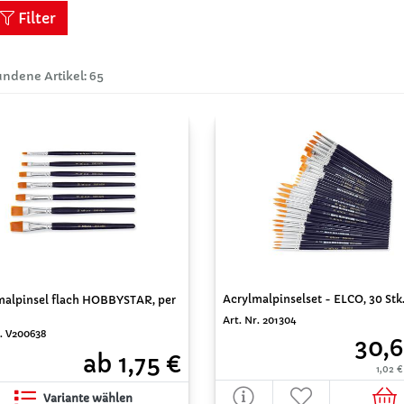
Filter
ndene Artikel: 65
Acrylmalpinselset - ELCO, 30 Stk
malpinsel flach HOBBYSTAR, per
Art. Nr. 201304
r. V200638
30,6
ab 1,75 €
1,02 €
Variante wählen