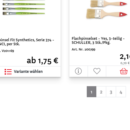
Flachpinselset - Yes, 3-teilig -
insel Fit Synthetics, Serie 374 -
SCHULLER, 3 Stk./Pkg.
CI, per Stk.
Art. Nr. 200799
. V201169
2,
ab 1,75 €
0,70 €
Variante wählen
(aktuell)
1
2
3
4