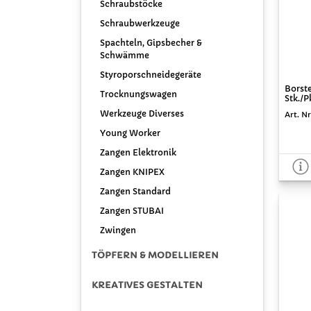
Schraubstöcke
Schraubwerkzeuge
Spachteln, Gipsbecher &
Schwämme
Styroporschneidegeräte
Borst
Trocknungswagen
Stk./P
Werkzeuge Diverses
Art. N
Young Worker
Zangen Elektronik
Zangen KNIPEX
Zangen Standard
Zangen STUBAI
Zwingen
TÖPFERN & MODELLIEREN
KREATIVES GESTALTEN