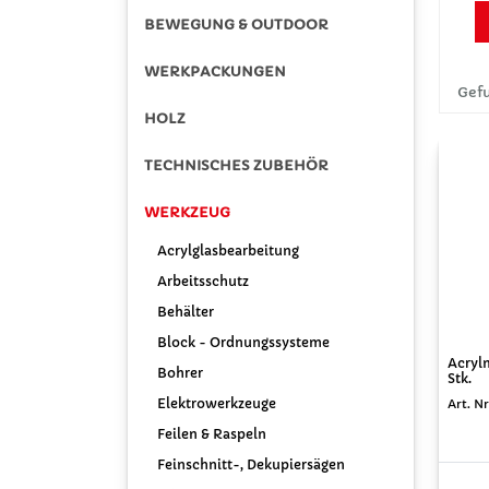
BEWEGUNG & OUTDOOR
WERKPACKUNGEN
Gefu
HOLZ
TECHNISCHES ZUBEHÖR
WERKZEUG
Acrylglasbearbeitung
Arbeitsschutz
Behälter
Block - Ordnungssysteme
Acryl
Bohrer
Stk.
Elektrowerkzeuge
Art. N
Feilen & Raspeln
Feinschnitt-, Dekupiersägen