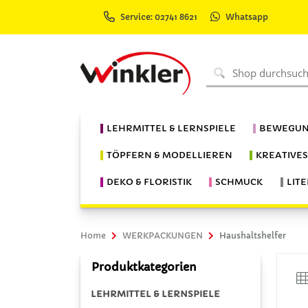
Service: 02741 8621
Whatsapp
LEHRMITTEL & LERNSPIELE
BEWEGUN
TÖPFERN & MODELLIEREN
KREATIVE
DEKO & FLORISTIK
SCHMUCK
LIT
Home
WERKPACKUNGEN
Haushaltshelfer
Produktkategorien
LEHRMITTEL & LERNSPIELE