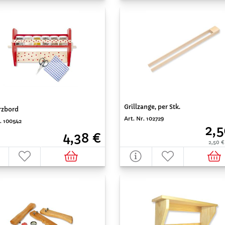
Grillzange, per Stk.
zbord
Art. Nr. 102729
. 100542
2,5
4,38 €
2,50 €