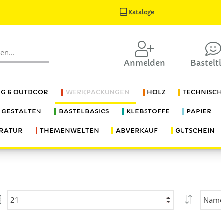
Kataloge
Anmelden
Bastelt
G & OUTDOOR
WERKPACKUNGEN
HOLZ
TECHNISC
S GESTALTEN
BASTELBASICS
KLEBSTOFFE
PAPIER
ERATUR
THEMENWELTEN
ABVERKAUF
GUTSCHEIN