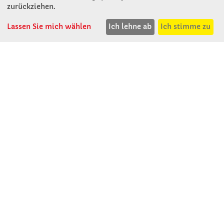
KONTAKT
zurückziehen.
Lassen Sie mich wählen
Ich lehne ab
Ich stimme zu
Winkler Schulbedarf GmbH
Rosenthal 2
A - 3121 Karlstetten
T: 02741 - 8621
F: 02741 - 8624
WhatsApp: 0664 - 1077657
Mo-Do: 07:30 -15:30
Abholungen bis 15:00
Fr: 07:30 - 14:30
verkauf@winklerschulbedarf.at
ÜBER UNS
Wir stellen uns vor
Firmenbesichtigung
Firmengeschichte