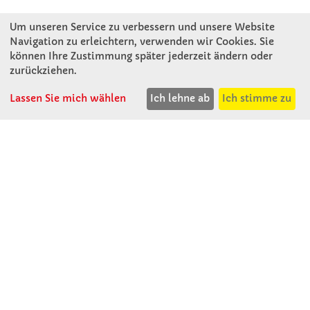
Um unseren Service zu verbessern und unsere Website
Navigation zu erleichtern, verwenden wir Cookies. Sie
können Ihre Zustimmung später jederzeit ändern oder
KONTAKT
zurückziehen.
Lassen Sie mich wählen
Ich lehne ab
Ich stimme zu
Winkler Schulbedarf GmbH
Rosenthal 2
A - 3121 Karlstetten
T: 02741 - 8621
F: 02741 - 8624
WhatsApp: 0664 - 1077657
Mo-Do: 07:30 -15:30
Abholungen bis 15:00
Fr: 07:30 - 14:30
verkauf@winklerschulbedarf.at
ÜBER UNS