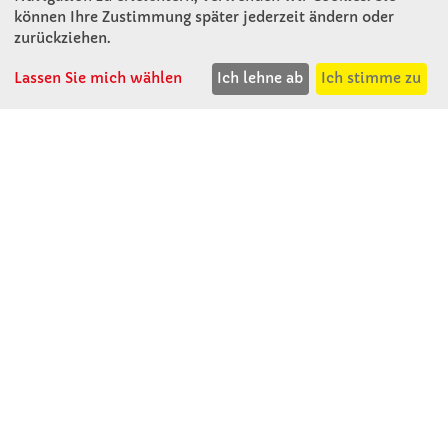
können Ihre Zustimmung später jederzeit ändern oder
KONTAKT
zurückziehen.
Lassen Sie mich wählen
Ich lehne ab
Ich stimme zu
Winkler Schulbedarf GmbH
Rosenthal 2
A - 3121 Karlstetten
T: 02741 - 8621
F: 02741 - 8624
WhatsApp: 0664 - 1077657
Mo-Do: 07:30 -15:30
Abholungen bis 15:00
Fr: 07:30 - 14:30
verkauf@winklerschulbedarf.at
ÜBER UNS
Wir stellen uns vor
Firmenbesichtigung