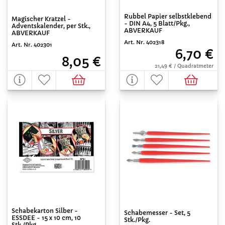
Rubbel Papier selbstklebend
Magischer Kratzel -
- DIN A4, 5 Blatt/Pkg.,
Adventskalender, per Stk.,
ABVERKAUF
ABVERKAUF
Art. Nr. 402318
Art. Nr. 402301
6,70 €
8,05 €
21,49 € / Quadratmeter
Schabekarton Silber -
Schabemesser - Set, 5
ESSDEE - 15 x 10 cm, 10
Stk./Pkg.
Stk./Pkg.