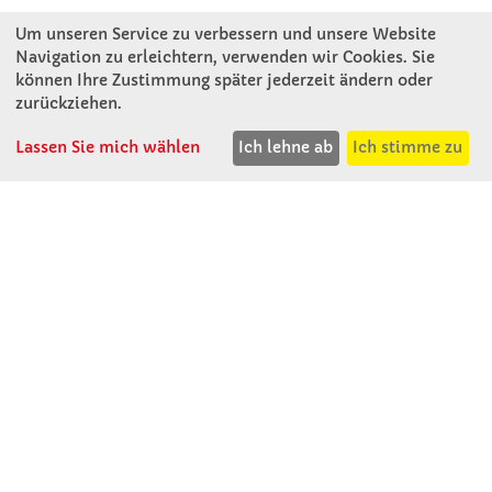
Um unseren Service zu verbessern und unsere Website
Navigation zu erleichtern, verwenden wir Cookies. Sie
können Ihre Zustimmung später jederzeit ändern oder
KONTAKT
zurückziehen.
Lassen Sie mich wählen
Ich lehne ab
Ich stimme zu
Winkler Schulbedarf GmbH
Rosenthal 2
A - 3121 Karlstetten
T: 02741 - 8621
F: 02741 - 8624
WhatsApp: 0664 - 1077657
Mo-Do: 07:30 -15:30
Abholungen bis 15:00
Fr: 07:30 - 14:30
verkauf@winklerschulbedarf.at
ÜBER UNS