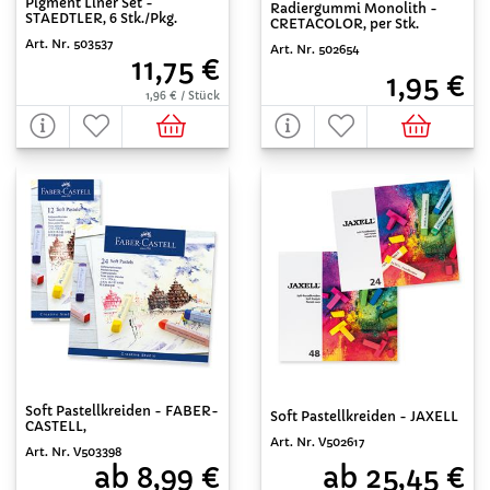
Pigment Liner Set -
Radiergummi Monolith -
STAEDTLER, 6 Stk./Pkg.
CRETACOLOR, per Stk.
Art. Nr. 503537
Art. Nr. 502654
11,75 €
1,95 €
1,96 € / Stück
Soft Pastellkreiden - FABER-
Soft Pastellkreiden - JAXELL
CASTELL,
Art. Nr. V502617
Art. Nr. V503398
ab 25,45 €
ab 8,99 €