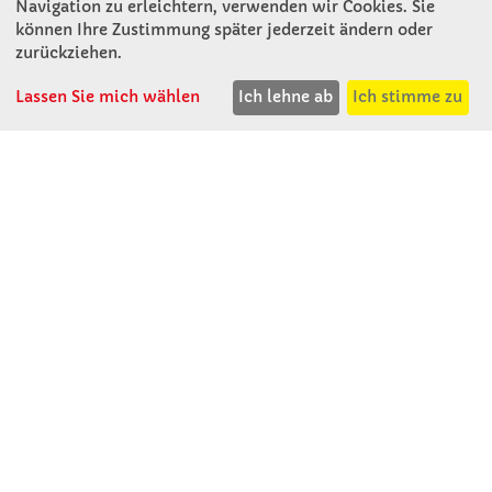
Navigation zu erleichtern, verwenden wir Cookies. Sie
können Ihre Zustimmung später jederzeit ändern oder
KONTAKT
zurückziehen.
Lassen Sie mich wählen
Ich lehne ab
Ich stimme zu
Winkler Schulbedarf GmbH
Rosenthal 2
A - 3121 Karlstetten
T: 02741 - 8621
F: 02741 - 8624
WhatsApp: 0664 - 1077657
Mo-Do: 07:30 -15:30
Abholungen bis 15:00
Fr: 07:30 - 14:30
verkauf@winklerschulbedarf.at
ÜBER UNS
Wir stellen uns vor
Firmenbesichtigung